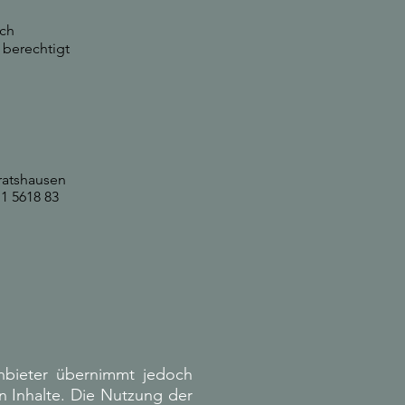
ach
 berechtigt
ratshausen
11 5618 83
Anbieter übernimmt jedoch
en Inhalte. Die Nutzung der