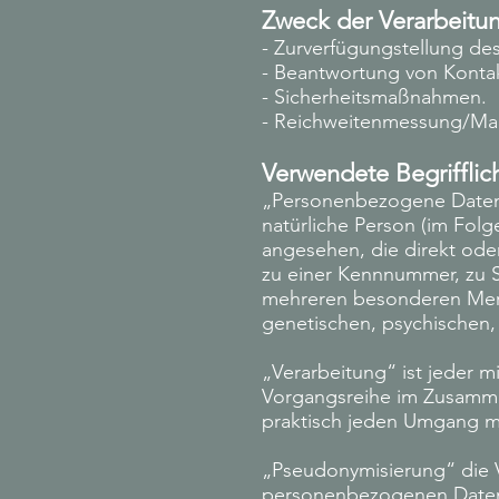
Zweck der Verarbeitu
- Zurverfügungstellung de
- Beantwortung von Konta
- Sicherheitsmaßnahmen.
- Reichweitenmessung/Ma
Verwendete Begrifflic
„Personenbezogene Daten“ s
natürliche Person (im Folg
angesehen, die direkt ode
zu einer Kennnummer, zu S
mehreren besonderen Merkm
genetischen, psychischen, w
„Verarbeitung“ ist jeder m
Vorgangsreihe im Zusamme
praktisch jeden Umgang m
„Pseudonymisierung“ die 
personenbezogenen Daten o