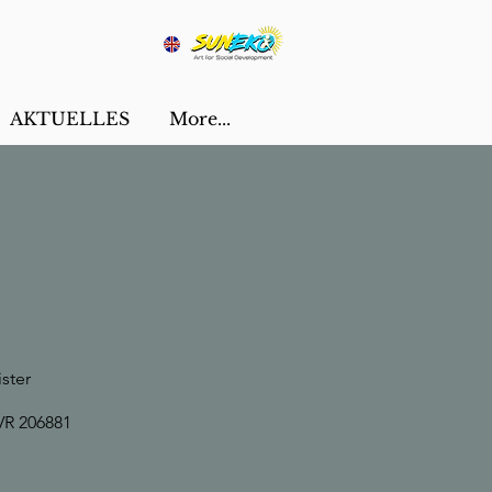
AKTUELLES
More...
ster
VR 206881