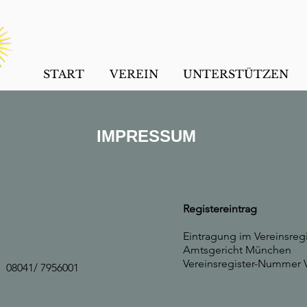
START
VEREIN
UNTERSTÜTZEN
IMPRESSUM
Registereintrag
Eintragung im Vereinsregi
Amtsgericht München
Vereinsregister-Nummer 
/ 7956001