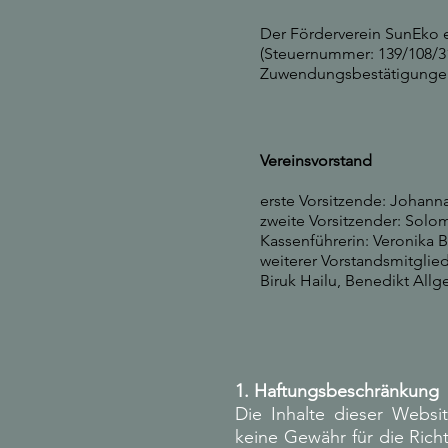
Der Förderverein SunEko e
(Steuernummer: 139/108/31
Zuwendungsbestätigungen 
Vereinsvorstand
erste Vorsitzende​: Johan
zweite Vorsitzender: Solo
Kassenführerin: Veronika 
weiterer Vorstandsmitglie
Biruk Hailu,
Benedikt Allg
1. Haftungsbeschränkung
Die Inhalte dieser Websi
keine Gewähr für die Richt