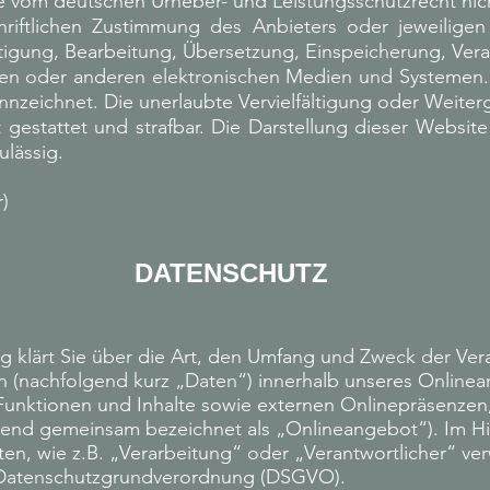
e vom deutschen Urheber- und Leistungsschutzrecht ni
hriftlichen Zustimmung des Anbieters oder jeweiligen 
ältigung, Bearbeitung, Übersetzung, Einspeicherung, Ve
en oder anderen elektronischen Medien und Systemen. 
nnzeichnet. Die unerlaubte Vervielfältigung oder Weiter
t gestattet und strafbar. Die Darstellung dieser Websit
ulässig.
)
DATENSCHUTZ
g klärt Sie über die Art, den Umfang und Zweck der Ver
(nachfolgend kurz „Daten“) innerhalb unseres Onlinea
nktionen und Inhalte sowie externen Onlinepräsenzen, 
lgend gemeinsam bezeichnet als „Onlineangebot“). Im Hin
ten, wie z.B. „Verarbeitung“ oder „Verantwortlicher“ ver
er Datenschutzgrundverordnung (DSGVO).