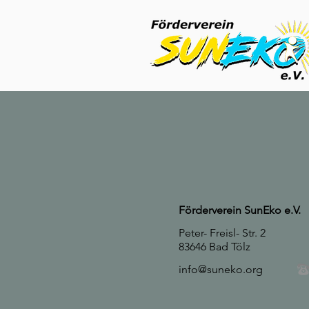
Förderverein SunEko e.V.
Peter- Freisl- Str. 2
83646 Bad Tölz
info@suneko.org
08041