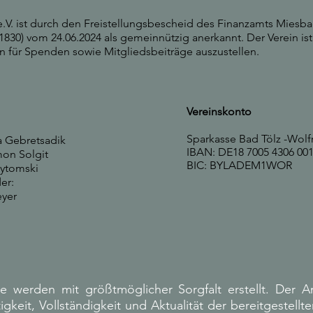
.V. ist durch den Freistellungsbescheid des Finanzamts Miesb
830) vom 24.06.2024 als gemeinnützig anerkannt. Der Verein ist
für Spenden sowie Mitgliedsbeiträge auszustellen.
Vereinskonto
Sparkasse Bad Tölz -Wolf
na Gebretsadik
IBAN: DE18 7005 4306 00
mon Solgit
BIC: BYLADEM1WOR
Bytomski
der:
eyer
te werden mit größtmöglicher Sorgfalt erstellt. Der 
igkeit, Vollständigkeit und Aktualität der bereitgestellt