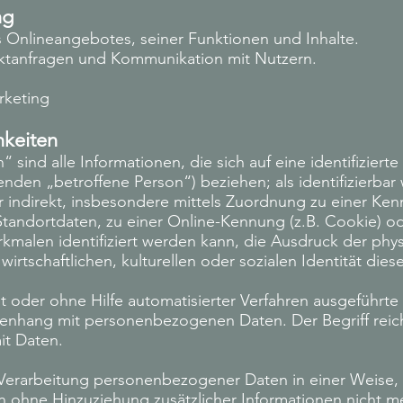
ng
s Onlineangebotes, seiner Funktionen und Inhalte.
ktanfragen und Kommunikation mit Nutzern.
rketing
hkeiten
ind alle Informationen, die sich auf eine identifizierte 
enden „betroffene Person“) beziehen; als identifizierbar 
r indirekt, insbesondere mittels Zuordnung zu einer K
tandortdaten, zu einer Online-Kennung (z.B. Cookie) o
alen identifiziert werden kann, die Ausdruck der phys
irtschaftlichen, kulturellen oder sozialen Identität dies
it oder ohne Hilfe automatisierter Verfahren ausgeführt
nhang mit personenbezogenen Daten. Der Begriff reich
it Daten.
Verarbeitung personenbezogener Daten in einer Weise, 
hne Hinzuziehung zusätzlicher Informationen nicht meh